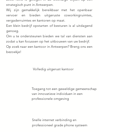
strategisch punt in Antwerpen.
Wij zijn gemakkelijk bereikbaar met het openbaar
vervoer en bieden uitgeruste coworkingruimtes,
vergaderruimtes en kantoren op maat.
Een klein bedrijf opstarten of besturen is al uitdagend
genoeg.
Om u te ondersteunen bieden we tal van diensten aan
zodat u kan focussen op het uitbouwen van uw bedrijf.
Op zoek naar een kantoor in Antwerpen? Breng ons een
bezoekje!
Volledig uitgerust kantoor
Toegang tot een geweldige gemeenschap
van innovatieve individuen in een
professionele omgeving
Snelle internet verbinding en
p
rofessioneel grade phone systeem