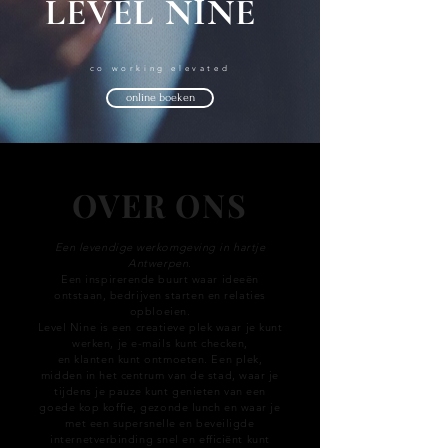
LEVEL NINE
co working elevated
online boeken
OVER ONS
Een levendige werkomgeving in hartje
Antwerpen.
Een inspirerende buurt waar ideeën
ontstaan, bedrijven starten en relaties
opbloeien.
Level Nine is een creatieve plek waar je kunt
werken, je e-mails kunt checken,
en klanten kunt ontmoeten. Een plek,
midden in het centrum van de stad, waar je
tijdens je pauze kunt genieten van een
goede kop koffie, gezonde lunch en waar je
met een supersnelle en beveiligde
internetverbinding snel en efficiënt kunt